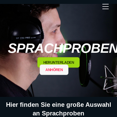
Skip
Men
to
content
SPRACHPROBE
HERUNTERLADEN
ANHÖREN
Hier finden Sie eine große Auswahl
an Sprachproben