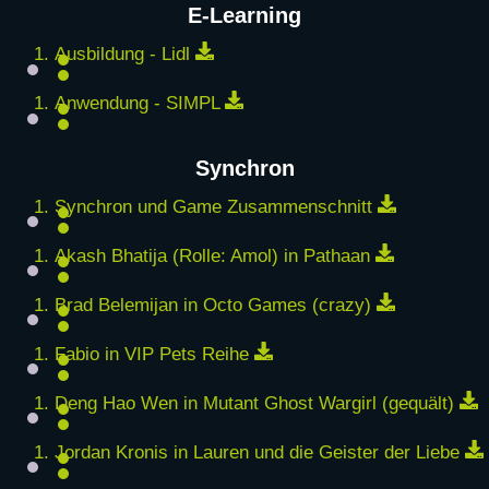
E-Learning
Download
Ausbildung - Lidl
Download
Anwendung - SIMPL
Synchron
Download
Synchron und Game Zusammenschnitt
Download
Akash Bhatija (Rolle: Amol) in Pathaan
Download
Brad Belemijan in Octo Games (crazy)
Download
Fabio in VIP Pets Reihe
D
Deng Hao Wen in Mutant Ghost Wargirl (gequält)
Jordan Kronis in Lauren und die Geister der Liebe