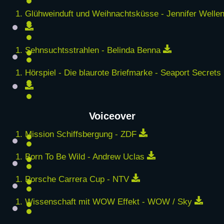
Glühweinduft und Weihnachtsküsse - Jennifer Welle
Download
Download
Sehnsuchtsstrahlen - Belinda Benna
Hörspiel - Die blaurote Briefmarke - Seaport Secrets
Download
Voiceover
Download
Mission Schiffsbergung - ZDF
Download
Born To Be Wild - Andrew Uclas
Download
Porsche Carrera Cup - NTV
Down
Wissenschaft mit WOW Effekt - WOW / Sky