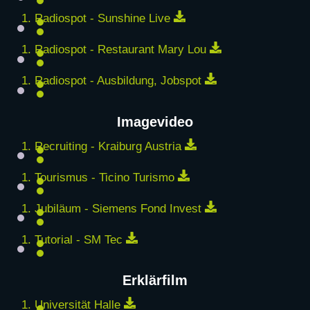
Download
Radiospot - Sunshine Live
Download
Radiospot - Restaurant Mary Lou
Download
Radiospot - Ausbildung, Jobspot
Imagevideo
Download
Recruiting - Kraiburg Austria
Download
Tourismus - Ticino Turismo
Download
Jubiläum - Siemens Fond Invest
Download
Tutorial - SM Tec
Erklärfilm
Download
Universität Halle