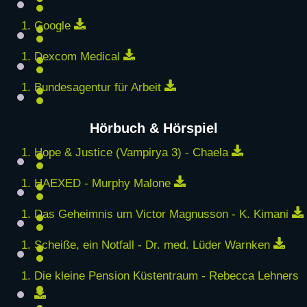
Download
Google
Download
Dexcom Medical
Download
Bundesagentur für Arbeit
Hörbuch & Hörspiel
Download
Hope & Justice (Vampirya 3) - Chaela
Download
HAEXED - Murphy Malone
Das Geheimnis um Victor Magnusson - K. Kimani
Dow
Scheiße, ein Notfall - Dr. med. Lüder Warnken
Die kleine Pension Küstentraum - Rebecca Lehners
Download