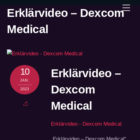
Skip
Men
Erklärvideo – Dexcom
to
content
Medical
10
Erklärvideo –
JAN.
Dexcom
2023
Medical
Erklärvideo - Dexcom Medical
„Erklärvideo – Dexcom Medical“.